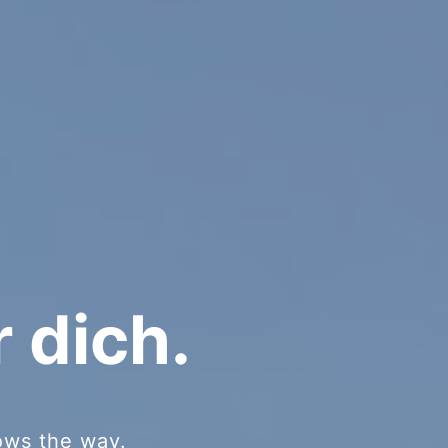
 dich.
nows the way.