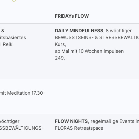
FRIDAYs FLOW
 &
DAILY MINDFULNESS
, 8 wöchtiger
tsbasiertes
BEWUSSTSEINS- & STRESSBEWÄLTI
 Reiki
Kurs,
ab Mai mit 10 Wochen Impulsen
249,-
mit Meditation
17.30-
wöchtiger
FLOW NIGHTS,
regelmäßige Events i
ESSBEWÄLTIGUNGS-
FLORAS Retreatspace