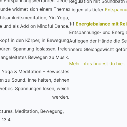
in Entspannungsverfahren: Jeder
Regulation mit Soundbath
tunde widmet sich einem Thema:
Liegen als tiefer
Entspann
htsamkeitsmeditation, Yin Yoga,
1:1
Energiebalance mit Rei
e und als Add on Mindful Dance.
Entspannungs- und Energiea
opf in den Körper, in Bewegung
Auflegen der Hände die Se
ren, Spannung loslassen, freier
innere Gleichgewicht gefö
& angeleitetes Bewegen zu Musik.
Mehr Infos findest du hier.
 Yoga & Meditation – Bewusstes
 zu Sound. Inne halten, dehnen
ewebes, Spannungen lösen, weich
werden.
ctures,
Meditation, Bewegung,
 13.4.