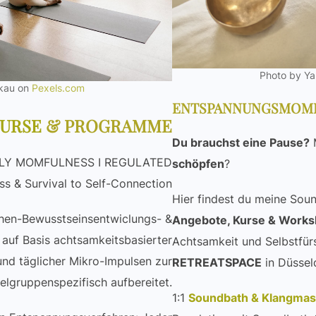
Photo by Y
ukau on
Pexels.com
ENTSPANNUNGSMOM
URSE
& PROGRAMME
Du brauchst eine Pause?
ILY MOMFULNESS I REGULATED
schöpfen
?
s & Survival to Self-Connection
Hier findest du meine Sou
en-Bewusstseinsentwiclungs- &
Angebote, Kurse & Work
uf Basis achtsamkeitsbasierter
Achtsamkeit und Selbstfür
nd täglicher Mikro-Impulsen zur
RETREATSPACE
in Düsseld
Zielgruppenspezifisch aufbereitet.
1:1
Soundbath & Klangma