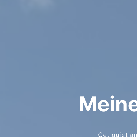
Meine
Get quiet an