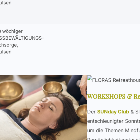
ulsen
 wöchiger
ESSBEWÄLTIGUNGS-
chsorge,
ulsen
WORKSHOPS & Ret
Der
SUNday Club
& SI
entschleunigter Sonn
um die Themen Mindfu
Persönlichkeitsentwic