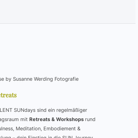
reats
LENT SUNdays sind ein regelmäßiger
tagsraum mit
Retreats & Workshops
rund
lness, Meditation, Embodiement &
klung – dein Einstieg in die SUN Journey