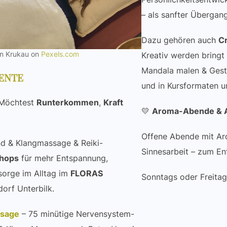
– als sanfter Übergan
Dazu gehören auch
C
an Krukau on
Pexels.com
Kreativ werden bringt
Mandala malen & Gest
ENTE
und in Kursformaten u
Möchtest
Runterkommen
,
Kraft
💛
Aroma-Abende & 
Offene Abende mit Ar
nd & Klangmassage & Reiki-
Sinnesarbeit – zum En
shops
für mehr Entspannung,
sorge im Alltag im
FLORAS
Sonntags oder Freita
orf Unterbilk.
ssage
– 75 minütige Nervensystem-