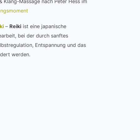
 & Klang-Massage nach Peter Hess im
ungsmoment
ki
–
Reiki
ist eine japanische
rbeit, bei der durch sanftes
lbstregulation, Entspannung und das
rdert werden.