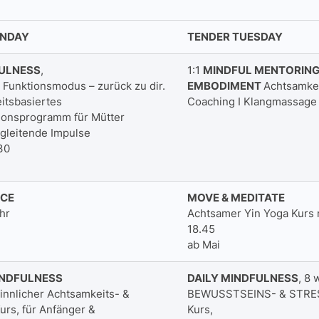
ONDAY
TENDER TUESDAY
ULNESS
,
1:1
MINDFUL MENTORING
Funktionsmodus – zurück zu dir.
EMBODIMENT
Achtsamkei
itsbasiertes
Coaching I Klangmassage I
ionsprogramm für Mütter
gleitende Impulse
30
NCE
MOVE & MEDITATE
hr
Achtsamer Yin Yoga Kurs 
18.45
ab Mai
INDFULNESS
DAILY MINDFULNESS
, 8 
innlicher Achtsamkeits- &
BEWUSSTSEINS- & STR
urs, für Anfänger &
Kurs,